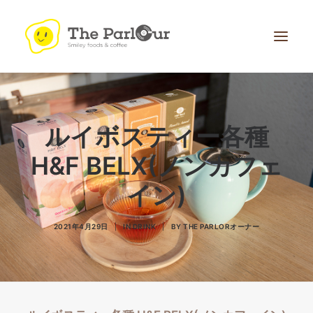
ルイボスティー各種
H&F BELX(ノンカフェ
イン)
Search
2021年4月29日
|
IN
DRINK
|
BY
THE PARLORオーナー