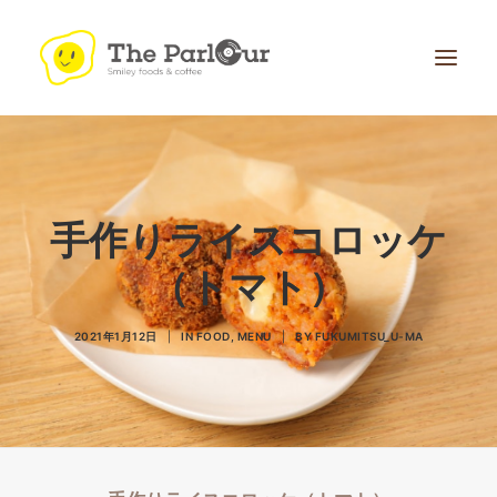
手作りライスコロッケ
（トマト）
Search
2021年1月12日
|
IN
FOOD
,
MENU
|
BY
FUKUMITSU_U-MA