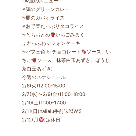
–今週のメニュー–
✳鶏のグリーンカレー
✳豚のガパオライス
✳お野菜たっぷりタコライス
✳とちおとめ
いちごみるく
ふわっふわシフォンケーキ
✳パフェ色々(チョコレート
ソース、い
ちご
ソース、抹茶白玉あずき、ほうじ
茶白玉あずき)
今週のスケジュール
2/6(火)12:00-15:00
2/7(水)〜2/9(金)11:00-18:00
2/10(土)11:00-17:00
2/11(日)hallelu手前味噌W.S
2/12(月
)定休日