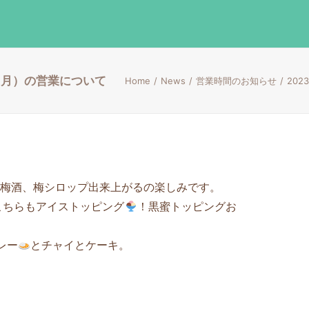
日（月）の営業について
Home
News
営業時間のお知らせ
20
梅酒、梅シロップ出来上がるの楽しみです。
こちらもアイストッピング
！黒蜜トッピングお
レー
とチャイとケーキ。