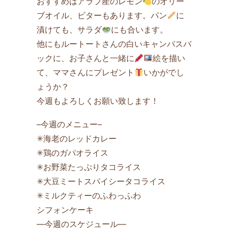
おすすめはアラブ産のレモン
のオリー
ブオイル、ビターもあります。パン
に
漬けても、サラダ
にも合います。
他にもルートートさんの白いキャンバスバ
ックに、お子さんと一緒に
絵を描い
て、ママさんにプレゼント
いかがでし
ょうか？
今週もよろしくお願い致します！
–今週のメニュー–
✳海老のレッドカレー
✳鶏のガパオライス
✳お野菜たっぷりタコライス
✳大豆ミートスパイシータコライス
✳ミルクティーのふわっふわ
シフォンケーキ
—今週のスケジュール—